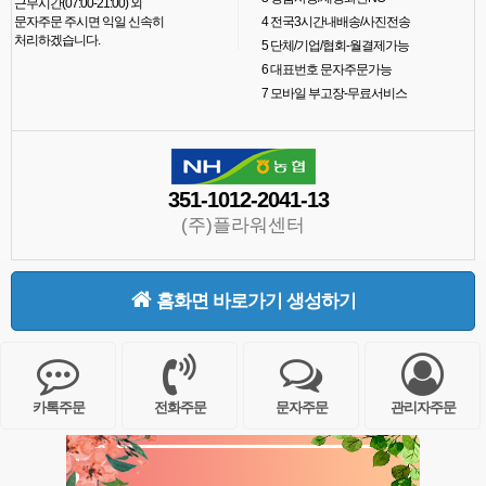
근무시간(07:00-21:00) 외
문자주문 주시면 익일 신속히
4
전국3시간내배송/사진전송
처리하겠습니다.
5
단체/기업/협회-월결제가능
6
대표번호 문자주문가능
7
모바일 부고장-무료서비스
351-1012-2041-13
(주)플라워센터
홈화면 바로가기 생성하기
카톡주문
전화주문
문자주문
관리자주문