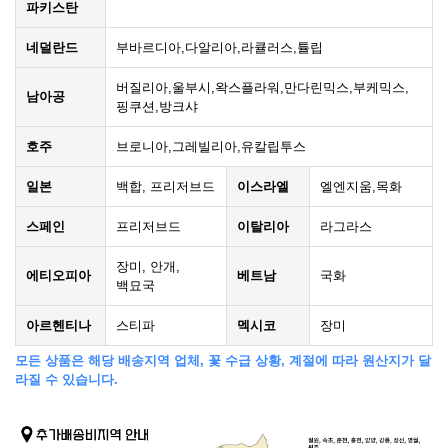
파키스탄
네덜란드
부바르디아,다알리아,라큘러스,튤립
버질리아,울부시,왁스플라워,만다린믹스,부케믹스,
남아공
핑쿠션,방크샤
호주
브로니아,그레빌리아,유칼립투스
일본
백합, 프리저브드
이스라엘
엘엔지움,목화
스페인
프리저브드
이탈리아
라그라스
장미, 안개,
에티오피아
베트남
국화
백묘국
아르헨티나
스티파
멕시코
장미
모든 상품은 해당 배송지역 업체, 꽃 수급 상황, 계절에 따라 원산지가 달
라질 수 있습니다.