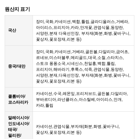
원산지 표기
장미,국화,카네이션,백합,튤립,글라디올러스,거베라,
아이리스,프리지아,카라,안개꽃,관엽식물,동양란,
국산
서양란,분재 다육선인장, 부자재(화분,화병,꽃바구니,
꽃상자,꽃포장재,리본 등)
장미,국화,카네이션,거베라,골든볼,다알리아,금어초,
르네브,미스터블루,메리골드,대국,소철,스타치스,
스토크 퐁퐁소국,시네신스,천일홍,백합,튤립,
중국/대만
프리지아,해바라기,후룩스,석죽,관엽식물,동양란,
서양란,분재,다육선인장, 부자재(화분,화병,꽃바구니,
꽃상자,꽃포장재,리본 등)
카네이션,수국,레몬잎,프리저브드,골든볼,다알리아,
콜롬비아/
부바르디아,라넌큘러스,아스틸베,아이리스,안개,
코스타리카
카라,튤립
말레이시아/
인도네시아/
카네이션,관엽식물,부자재(화분,화병,꽃바구니,
태국/
꽃상자,꽃포장재,리본 등)
필리핀/