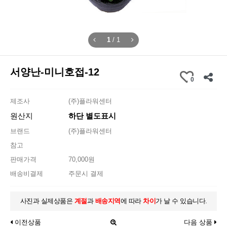
1
/
1
서양난-미니호접-12
0
제조사
(주)플라워센터
원산지
하단 별도표시
브랜드
(주)플라워센터
참고
판매가격
70,000원
배송비결제
주문시 결제
사진과 실제상품은
계절
과
배송지역
에 따라
차이
가 날 수 있습니다.
이전상품
다음 상품