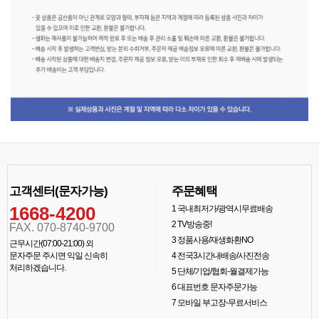
고객센터(문자가능)
주문혜택
1668-4200
1
국내최저가/광역시무료배송
2
TV방송중!
FAX. 070-8740-9700
3
정품사용/재생화환NO
근무시간(07:00-21:00) 외
문자주문 주시면 익일 신속히
4
전국3시간내배송/사진전송
처리하겠습니다.
5
단체/기업/협회-월결제가능
6
대표번호 문자주문가능
7
모바일 부고장-무료서비스